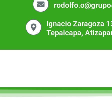
rodolfo.o@grup
Ignacio Zaragoza 
Tepalcapa, Atizapa