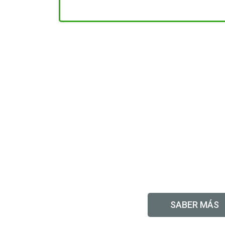
Venta al Ma
Menud
SABER MÁS