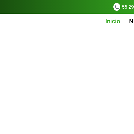
55 29
Inicio
N
Cajas de Cartón
a calidad en materiales combinados con la gran tecno
Ver Más