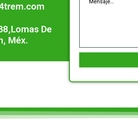
o4trem.com
138,Lomas De
n, Méx.