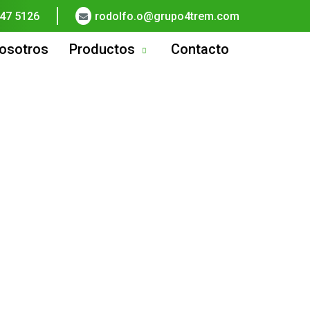
47 5126
rodolfo.o@grupo4trem.com
osotros
Productos
Contacto
logía.