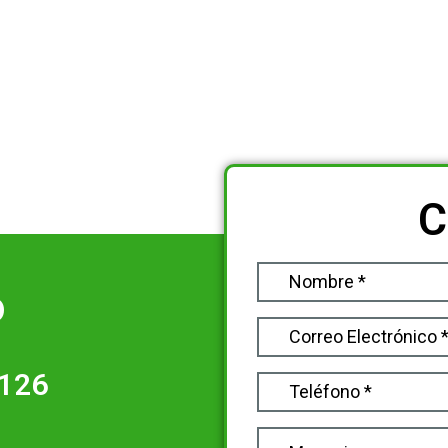
C
o
5126